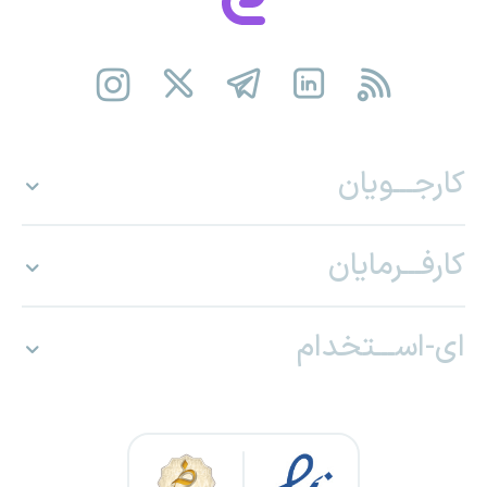
کارجـــویان
کارفـــرمایان
ای-اســـتخدام