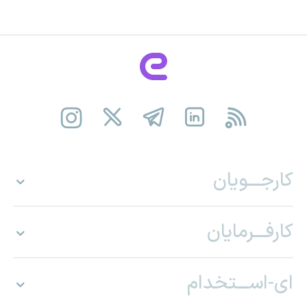
کارجـــویان
کارفـــرمایان
ای-اســـتخدام