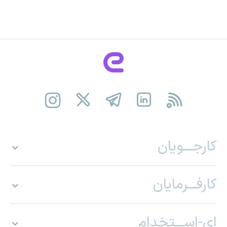
کارجـــویان
کارفـــرمایان
ای-اســـتخدام