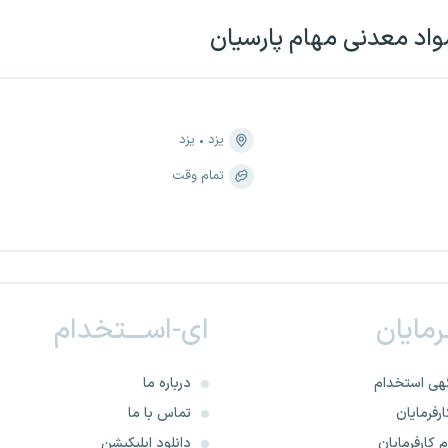
واد معدنی مهام پارسیان
یزد
یزد
تمام وقت
ـرمایان
ای-اســـتخدام
هی استخدام
درباره ما
رفرمایان
تماس با ما
 کارفرمایان
دانلود اپلیکیشن