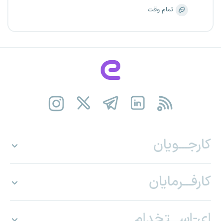
تمام وقت
کارجـــویان
کارفـــرمایان
ای-اســـتخدام