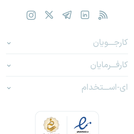
کارجـــویان
کارفـــرمایان
ای-اســـتخدام