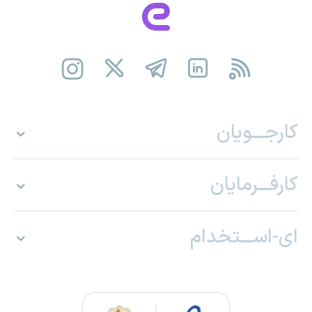
کارجـــویان
کارفـــرمایان
ای-اســـتخدام