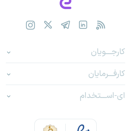
کارجـــویان
کارفـــرمایان
ای-اســـتخدام