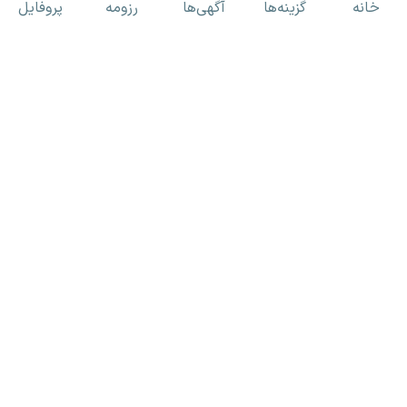
خانه
گزینه‌ها
آگهی‌ها
رزومه
پروفایل
کارفـــرمایان
ای-اســـتخدام
کلیه حقوق برای «ای استخدام» محفوظ بوده و هرگونه استفاده از مطالب
صرفا با مجوز کتبی مجاز است.