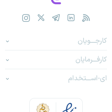
کارجـــویان
کارفـــرمایان
ای-اســـتخدام