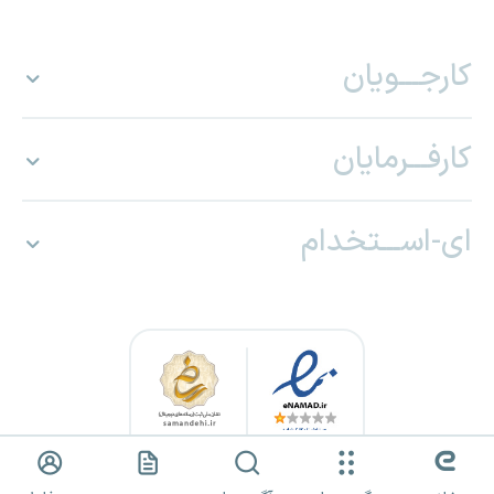
کارجـــویان
کارفـــرمایان
ای-اســـتخدام