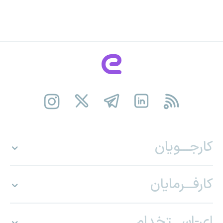
کارجـــویان
کارفـــرمایان
ای-اســـتخدام