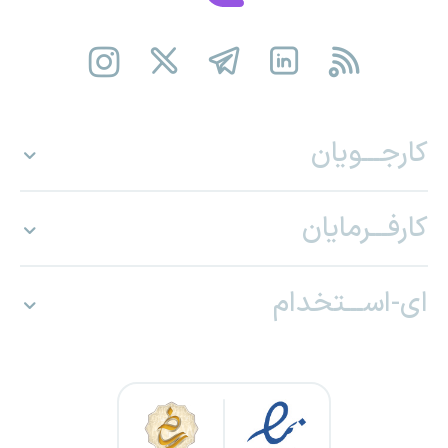
کارجـــویان
کارفـــرمایان
ای-اســـتخدام