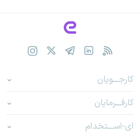
کارجـــویان
کارفـــرمایان
ای-اســـتخدام