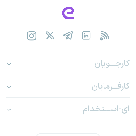
کارجـــویان
کارفـــرمایان
ای-اســـتخدام