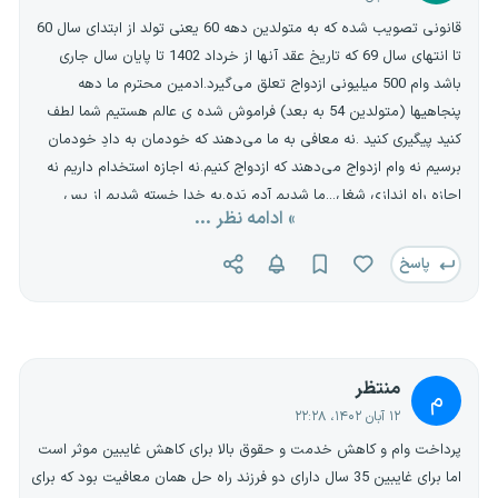
قانونی تصویب شده که به متولدین دهه 60 یعنی تولد از ابتدای سال 60
تا انتهای سال 69 که تاریخ عقد آنها از خرداد 1402 تا پایان سال جاری
باشد وام 500 میلیونی ازدواج تعلق می‌گیرد.ادمین محترم ما دهه
پنجاهیها (متولدین 54 به بعد) فراموش شده ی عالم هستیم شما لطف
کنید پیگیری کنید .نه معافی به ما می‌دهند که خودمان به دادِ خودمان
برسیم نه وام ازدواج می‌دهند که ازدواج کنیم.نه اجازه استخدام داریم نه
اجازه راه اندازی شغل...ما شدیم آدم بَده.به خدا خسته شدیم از بس
» ادامه نظر ...
هیچکس صدامون را نمیشنوه.
پاسخ
منتظر
م
۱۲ آبان ۱۴۰۲، ۲۲:۲۸
پرداخت وام و کاهش خدمت و حقوق بالا برای کاهش غایبین موثر است
اما برای غایبین 35 سال دارای دو فرزند راه حل همان معافیت بود که برای