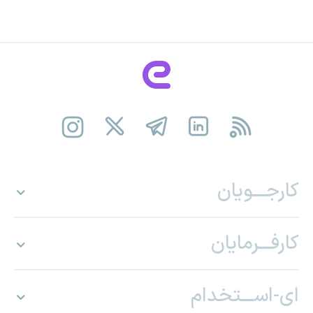
کارجـــویان
کارفـــرمایان
ای-اســـتخدام