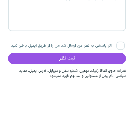
اگر پاسخی به نظر من ارسال شد من را از طریق ایمیل باخبر کنید
نظرات حاوی الفاظ رکیک، توهین، شماره تلفن و موبایل، آدرس ایمیل، عقاید
سیاسی، نام بردن از مسئولین و امثالهم تایید نمیشود.