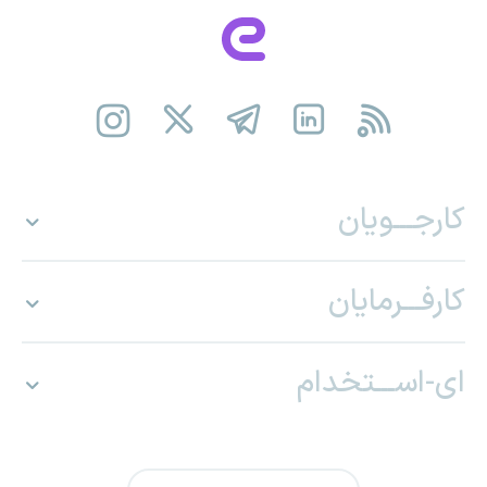
کارجـــویان
کارفـــرمایان
ای-اســـتخدام