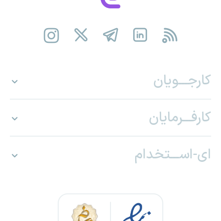
کارجـــویان
کارفـــرمایان
ای-اســـتخدام