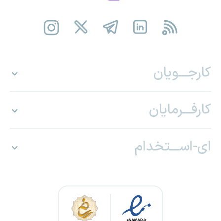
کارجـــویان
کارفـــرمایان
ای-اســـتخدام