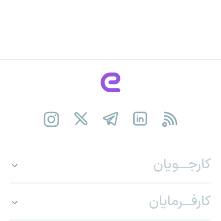
کارجـــویان
کارفـــرمایان