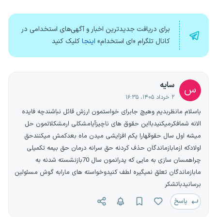
برای دریافت جدیدترین اخبار و آگهی‌های استخدامی در
کانال تلگرام «ای استخدام»
اینجا
کلیک کنید
سایه
س
۲ خرداد ۱۴۰۵، ۱۶:۳۵
باسلام مانظربدیم وهیچ جابرای خواستمون ارزش قائل نباشندچه فایده
الانه شمافکرمیکنیدبااین حقوق های ناچیزآیامشکلی ارمشکلاتمون حل
میشه اول سال حقوقهارا یکم افزایشی میدن ماه بعدکمش میکنندحق
اولادکه ازمابازماندگان حذف کردنه حق سرانه درمان حق بیمه تکمیلی
چراهمسان سازی به مایی که پدرانمون سال 70بازنشسته شدنه به
مابازماندگان تعلق نمیگیره لطف کنیدوخواسته های مارابه گوش مسئولین
برسانیدباتشکر
پاسخ