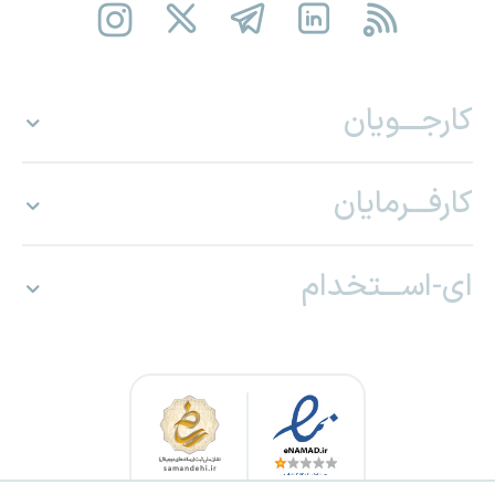
کارجـــویان
کارفـــرمایان
ای-اســـتخدام