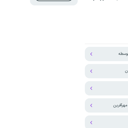
توسطه
ن
هرآفرین