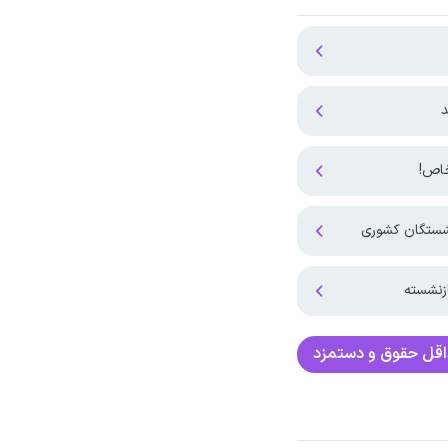
د
نشستگان کشوری
زنشسته
قل حقوق و دستمزد