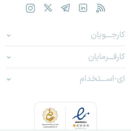
کارجـــویان
کارفـــرمایان
ای-اســـتخدام