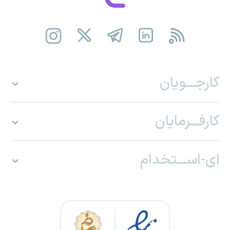
کارجـــویان
کارفـــرمایان
ای-اســـتخدام