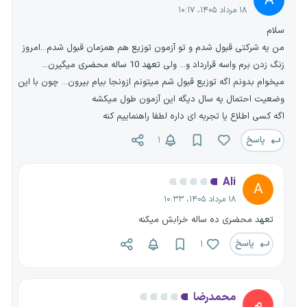
A
۱۸ مرداد ۱۴۰۵، ۱۰:۱۷
سلام
من یه شرکتی قبول شدم و تو آزمون توزیع هم همزمان قبول شدم...امروز
زنگ زدن برم واسه قرارداد و... ولی تعهد 10 ساله محضری میگیرن...
میخوام بدونم اگه توزیع قبول شم میتونم ازونجا بیام بیرون... چون با این
وضعیت احتمال یه سال دیگه این آزمون طول میکشه
اگه کسی اطلاع یا تجربه ای داره لطفا راهنماییم کنه
پاسخ
۱
Ali
A
۱۸ مرداد ۱۴۰۵، ۱۰:۳۳
تعهد محضری ده ساله خرابش میکنه
پاسخ
۱
محمدرضا
م