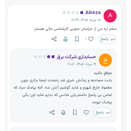
Alireza
A
۱۸ مرداد ۱۴۰۵، ۱۷:۲۹
سلام اره من از خراسان جنوبی کارشناسی مالی هستم
پاسخ
۱
حسابداری شرکت برق
ح
۱۹ مرداد ۱۴۰۵، ۱۱:۰۶
موفق باشید.
بابت مصاحبه و زمانش خبری شد زحمتت اینجا بذاری چون
معمولا خارج شهرم و شاید گوشیم آنتن نده. الته پیامک میاد که
تماس بی پاسخ داشتم ولی شانس که ندارم شاید اون یکی
پیامک نیومد
پاسخ