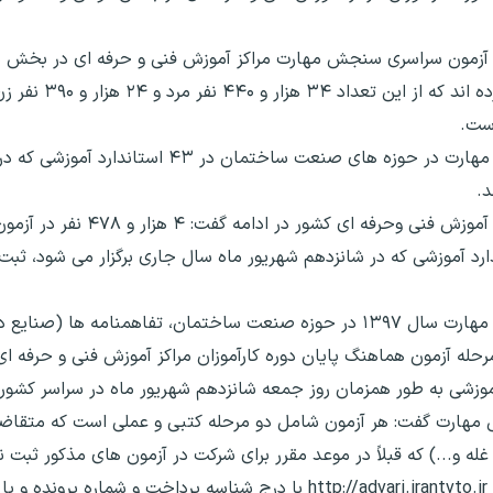
۸۳ نفر در چهارمین مرحله آزمون سراسری سنجش مهارت مراکز آموزش فنی و حرفه ای د
۱۳۹۷ در یک هزار و ۲۸۰ استاندارد 
است.
وی ادامه داد:۱۲ هزار و ۴۴۱ نفر مرد در آزمون سنجش مهارت در حوزه های صنعت س
د.
معاون پژوهش، برنامه ریزی و سنجش مهارت سازمان آمو
نایع دستی، فرش و نان و ...در ۹۸ استاندارد آموزشی که در شانزدهم شهریور ماه سال جاری برگزار می ش
وی افزود: مرحله کتبی چهارمین مرحله آزمون سنجش مهارت سال ۱۳۹۷ در حوزه صنعت ساختمان، تفا
هارمین مرحله آزمون هماهنگ پایان دوره کارآموزان مراکز آموزش فنی و حرفه
مهارت گفت: هر آزمون شامل دو مرحله کتبی و عملی است که متق
و...) که قبلاً در موعد مقرر برای شرکت در آزمون های مذکور ثبت نام 
دوازدهم تا چهاردهم شهریور ماه با مراجعه به سامانه http://advari.irantvto.ir با درج شناسه پرد