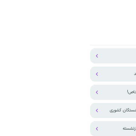
د
نشستگان کشوری
زنشسته