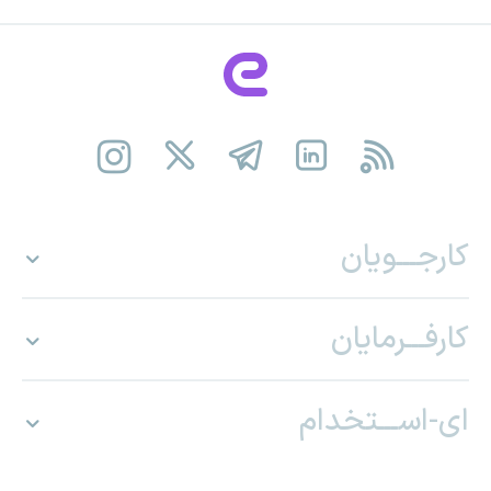
کارجـــویان
کارفـــرمایان
ای-اســـتخدام