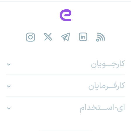
کارجـــویان
کارفـــرمایان
ای-اســـتخدام