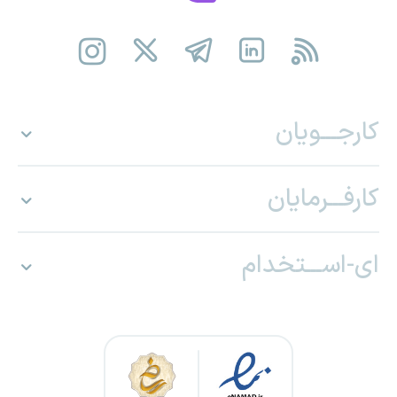
کارجـــویان
کارفـــرمایان
ای-اســـتخدام