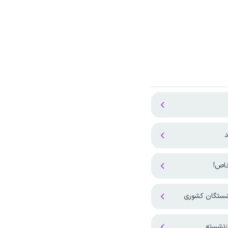
د
نشستگان کشوری
زنشسته