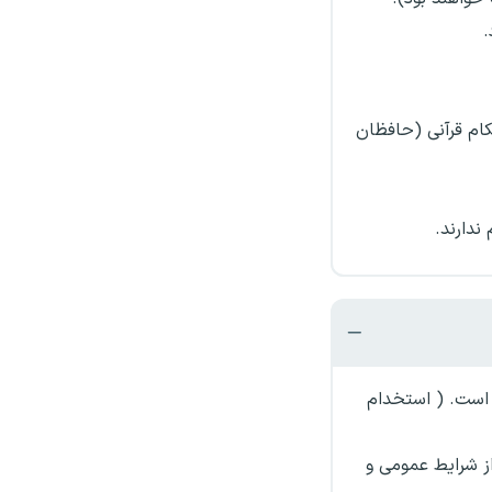
کام قرآنی (حافظان
دارند.
 است. ( استخدام
از شرایط عمومی و