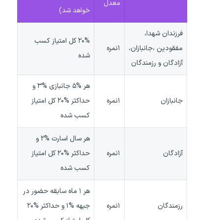
معدل
خواهد شد)
فرزندان شهدا،
۲۰% کل امتیاز کسب
مفقودین ،جانبازان،
۱نمره
شده
آزادگان و رزمندگان
هر %۵ جانبازی %۳ و
جانبازان
۱نمره
حداکثر %۲۰ کل امتیاز
کسب شده
هر سال اسارت %۲ و
آزادگان
۱نمره
حداکثر %۲۰ کل امتیاز
کسب شده
هر ۱ ماه سابقه حضور در
رزمندگان
۱نمره
جبهه %۱ و حداکثر %۲۰