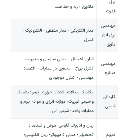
برق
ماشین - رله و حفاظت
قدرت
مهندسی
مدار الکتریکی - مدار منطقی - الکترونیک -
برق ابزار
کنترل
دقیق
آمار و احتمال - مبانی سازمان و مدیریت -
مهندسی
کنترل پروژه - تحقیق در عملیات - اقتصاد
صنایع
مهندسی - کنترل موجودی
مکانیک سیالات- انتقال حرارت- ترمودینامیک
کاردانی
و شیمی فیزیک- موازنه انرژی و مواد- جرم و
شیمی
عملیات واحد- شیمی آلی
زبان و ادبیات فارسی- هوش و استعداد
دیپلم
تحصیلی- مبانی کامپیوتر- زبان انگلیسی-