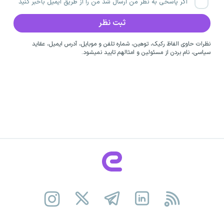
اگر پاسخی به نظر من ارسال شد من را از طریق ایمیل باخبر کنید
نظرات حاوی الفاظ رکیک، توهین، شماره تلفن و موبایل، آدرس ایمیل، عقاید
سیاسی، نام بردن از مسئولین و امثالهم تایید نمیشود.