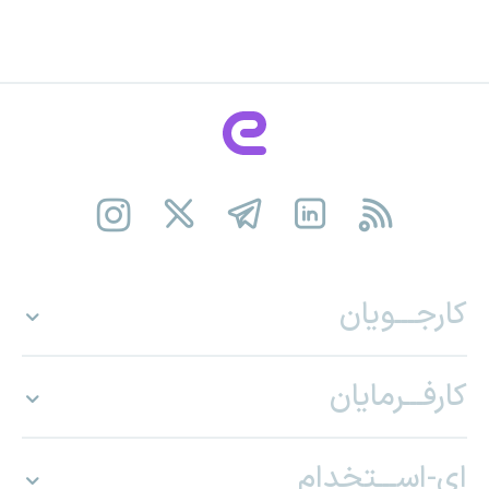
کارجـــویان
کارفـــرمایان
ای-اســـتخدام