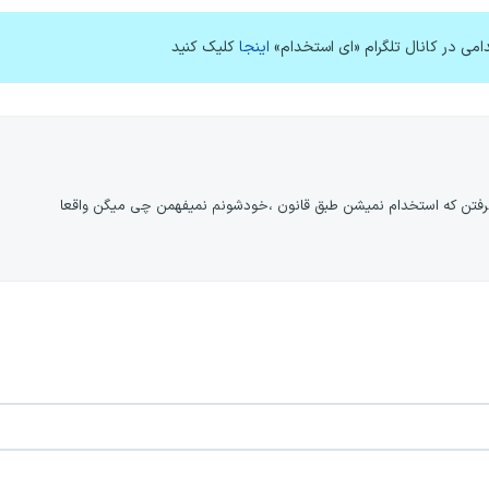
امی در کانال تلگرام «ای استخدام»
اینجا
کلیک کنید
نرفتن که استخدام نمیشن طبق قانون ،خودشونم نمیفهمن چی میگن واقعا