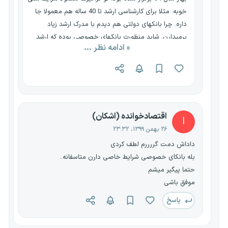
خوبه. مثلا برای کارشناسی ارشد تا 40 ساله هم معمولا جا
داره. چرا بانکهای دولتی هم دیدم با مدرک ارشد زیاد
برمیدارن. شاید منظورت بانکهای خصوصی بوده که ارشد
» ادامه نظر ...
برنمیدارن و شرایط سنی شون هم معمولا زیر 30 سال
هست. برای بانکهای خصوصی هم باید تو همین کانالهای
استخدامی عضو بشی تا به موقع خبردار بشی.
اقتصادخوانده (اشکان)
ا
۲۶ بهمن ۱۳۹۹، ۲۳:۳۲
داداش دمت گررررم لطف کردی
بله بانکای خصوصی شرایط خاصی دارن متاسفانه..
حتما پیگیر میشم
موفق باشی
پاسخ