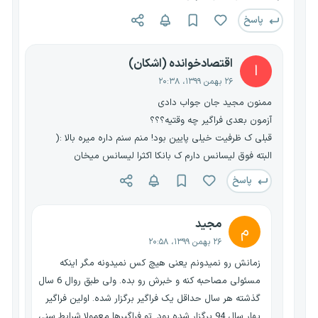
پاسخ
اقتصادخوانده (اشکان)
ا
۲۶ بهمن ۱۳۹۹، ۲۰:۳۸
ممنون مجید جان جواب دادی
آزمون بعدی فراگیر چه وقتیه؟؟؟
قبلی ک ظرفیت خیلی پایین بود! منم سنم داره میره بالا :(
البته فوق لیسانس دارم ک بانکا اکثرا لیسانس میخان
پاسخ
مجید
م
۲۶ بهمن ۱۳۹۹، ۲۰:۵۸
زمانش رو نمیدونم یعنی هیچ کس نمیدونه مگر اینکه
مسئولی مصاحبه کنه و خبرش رو بده. ولی طبق روال 6 سال
گذشته هر سال حداقل یک فراگیر برگزار شده. اولین فراگیر
بهار سال 94 برگزار شده بود. تو فراگیرها معمولا شرایط سنی