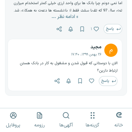
اما نمی دونم چرا بانک ها برای واحد ارزی خیلی کمتر استخدام میزارن
توی سال 97 که تقریا بیشتر فقط از بازنشسته ها دعوت به همکاری شد.
» ادامه نظر ...
اما کاش میشد تحلیل و نمره خودمون رو در مصاحبه میشدیم حالا مهم
نیست که قبول نشدیم ولی میتونستیم نقاط ضعف خودمون رو متوجه
پاسخ
۱
بشیم. و این که اون 5 نفر آقایی که برای مصاحبه بودند چه کامنت هایی
برای شخصیت ما یادداشت کردند
مجید
م
۲۶ بهمن ۱۳۹۹، ۱۷:۴۰
الان با دوستانی که قبول شدن و مشغول به کار در بانک هستن
ارتباط دارین؟
پاسخ
ناشناس
ن
خانه
گزینه‌ها
آگهی‌ها
رزومه
پروفایل
۲۳ آبان ۱۳۹۷، ۱۸:۲۶