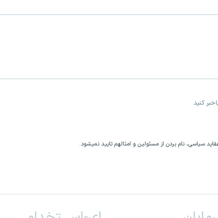
خبر کنید
اید سیاسی، نام بردن از مسئولین و امثالهم تایید نمیشود.
ـرمایان
ای-اســـتخدام