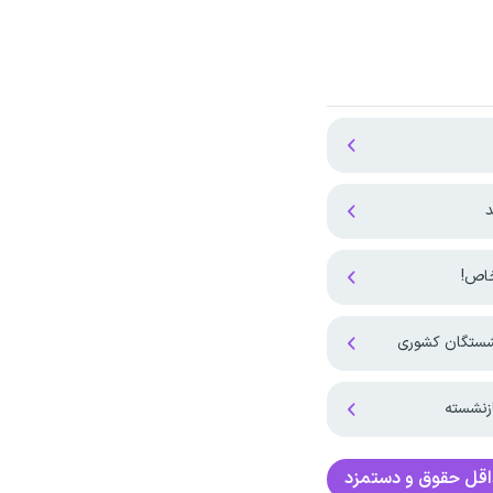
د
نشستگان کشوری
زنشسته
قل حقوق و دستمزد