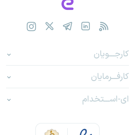
کارجـــویان
کارفـــرمایان
ای-اســـتخدام