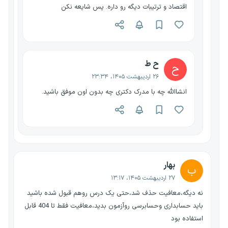
اقتصاد و ترتیبات دیگه رو داره. پس شایعه نکن
ح ط
ح
۲۶ اردیبهشت ۱۴۰۵، ۲۳:۳۴
انشاالله چه با مدرک دکتری چه بدون اون موفق باشید.
بهار
ب
۲۷ اردیبهشت ۱۴۰۵، ۱۳:۱۷
نه دیگه،معافیت حذف شد،حتی یک درس روهم قبول شده باشید
باید حسابداری وحسابرسی روآزمون بدید،معافیت فقط تا 404 قابل
استفاده بود