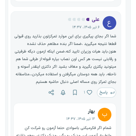
علی
ع
۶ تیر ۱۴۰۵، ۱۴:۴۷
شما اگر بجای پیگیری برای این موارد تمرکزتون بذارید روی قبولی
قطعا نتیجه میگیرید ،ضمنا اگر بنده مطلعم حذف نشده
هنوز،باید هیات وزیران تایید کنه،ضمن اینکه ازمون دیگه ظرفیتی
و رقابتی نیست هر کس اون نصاب بیاره قبوله؛از طرفی شما هم
میتونید پکتری بگیرید و معاف بشید ؛اکر دکتری اینقدر آسونه و
ناحقه، باید همه دوستان میگرفتن و استفاده میکردن،،متاسفانه
بجای تمرکز روی مساله اصلی دنبال حاشیه هستیم
پاسخ
۱
بهار
ب
۱۲ تیر ۱۴۰۵، ۱۴:۴۷
شمام اگر فکرمیکنی باسوادی حتما آزمون رو شرکت کن
وازطریق آزمون این مدرک رو بگیر ،مدرک دکتری روهم داشته