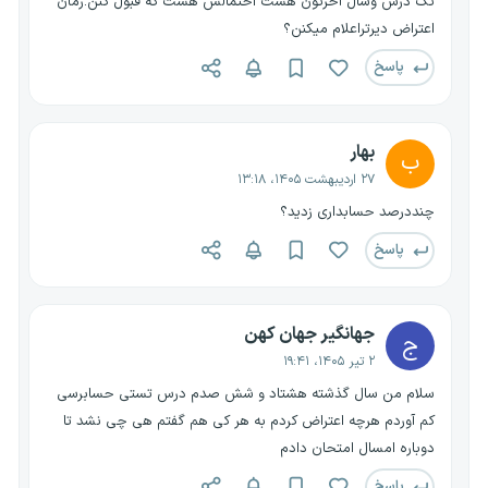
تک درس وسال آخرتون هست احتمالش هست که قبول کنن.زمان
اعتراض دیرتراعلام میکنن؟
پاسخ
بهار
ب
۲۷ اردیبهشت ۱۴۰۵، ۱۳:۱۸
چنددرصد حسابداری زدید؟
پاسخ
جهانگیر جهان کهن
ج
۲ تیر ۱۴۰۵، ۱۹:۴۱
سلام من سال گذشته هشتاد و شش صدم درس تستی حسابرسی
کم آوردم هرچه اعتراض کردم به هر کی هم گفتم هی چی نشد تا
دوباره امسال امتحان دادم
پاسخ