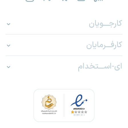
کارجـــویان
کارفـــرمایان
ای-اســـتخدام