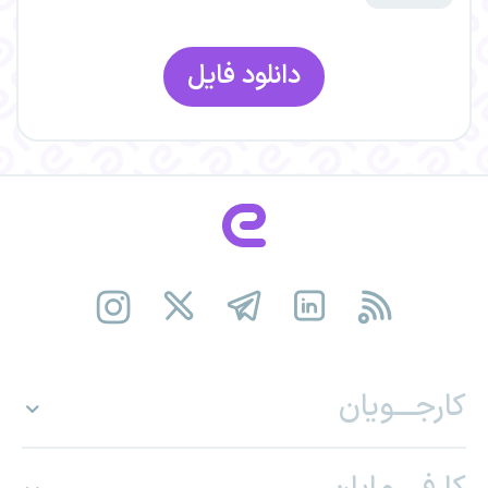
کارجـــویان