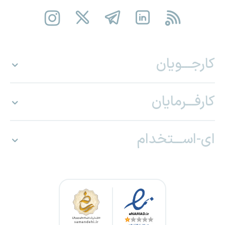
کارجـــویان
کارفـــرمایان
ای-اســـتخدام