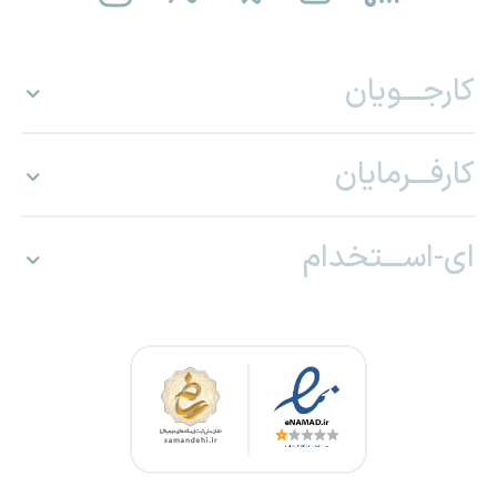
کارجـــویان
کارفـــرمایان
ای-اســـتخدام