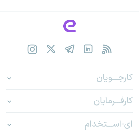
کارجـــویان
کارفـــرمایان
ای-اســـتخدام