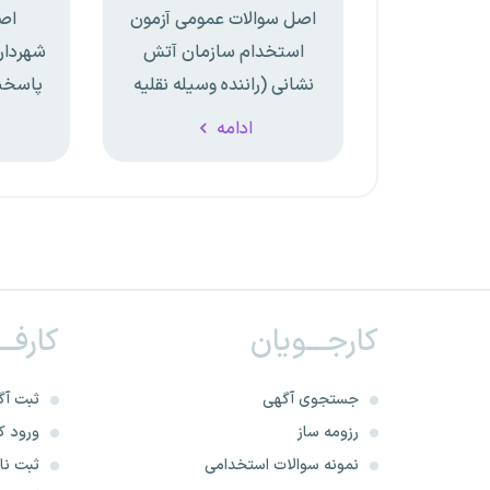
اصل سوالات عمومی آزمون
اص
استخدام سازمان آتش
نشانی (راننده وسیله نقلیه
پاسخن
سنگین) سال 1398 (با
آزمو
ادامه
پاسخ‌نامه تشریحی)
کارجـــویان
کارفــ
جستجوی آگهی
ثبت آگ
رزومه ساز
ورود کا
نمونه سوالات استخدامی
ثبت نام