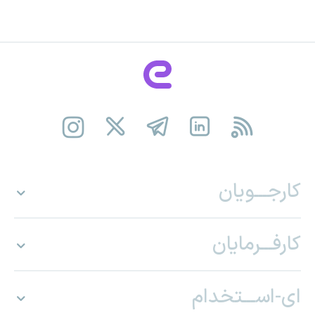
کارجـــویان
کارفـــرمایان
ای-اســـتخدام