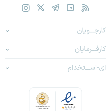
کارجـــویان
کارفـــرمایان
ای-اســـتخدام