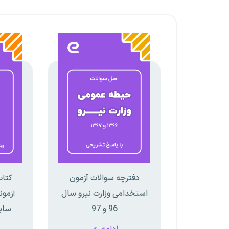
دفترچه سوالات آزمون
کتاب
استخدامی وزارت نیرو سال
آزمو
96 و 97
سای